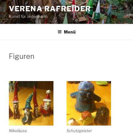
Zum
VERENA RAFREIDER
Inhalt
Kunst für Jedermann
springen
Menü
Figuren
Nikoläuse
Schutzgeister